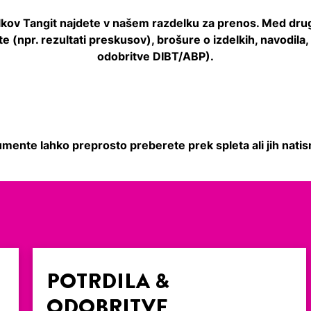
elkov Tangit najdete v našem razdelku za prenos. Med dru
fikate (npr. rezultati preskusov), brošure o izdelkih, navodil
odobritve DIBT/ABP).
mente lahko preprosto preberete prek spleta ali jih natis
POTRDILA &
ODOBRITVE