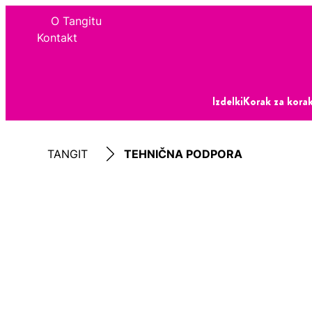
O Tangitu
Kontakt
Izdelki
Korak za kor
TANGIT
TEHNIČNA PODPORA