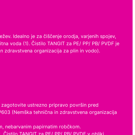
ev. Idealno je za čiščenje orodja, varjenih spojev,
itna voda (1). Čistilo TANGIT za PE/ PP/ PB/ PVDF je
in zdravstvena organizacija za plin in vodo).
a zagotovite ustrezno pripravo površin pred
GW VP603 (Nemška tehnična in zdravstvena organizacija
elim, nebarvanim papirnatim robčkom.
k. Čistilo TANGIT za PE/ PP/ PB/ PVDF v obliki