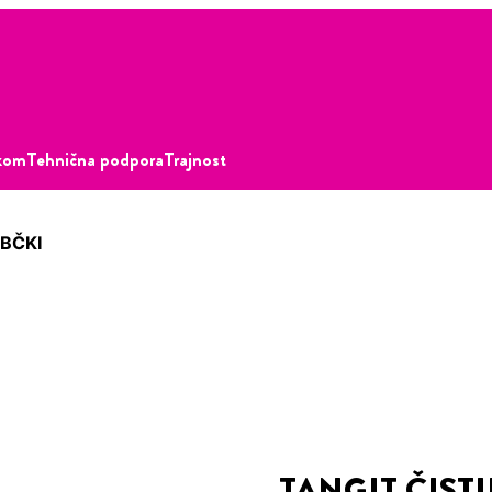
akom
Tehnična podpora
Trajnost
OBČKI
TANGIT ČIST