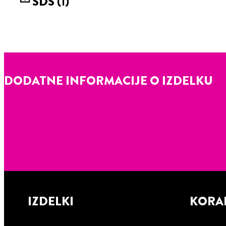
SDS
(1)
DODATNE INFORMACIJE O IZDELKU
IZDELKI
KORA