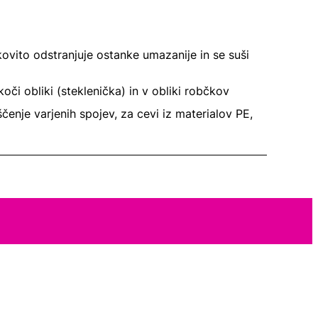
nkovito odstranjuje ostanke umazanije in se suši
koči obliki (steklenička) in v obliki robčkov
ščenje varjenih spojev, za cevi iz materialov PE,