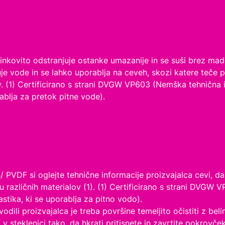
inkovito odstranjuje ostanke umazanije in se suši brez madež
je vode in se lahko uporablja na ceveh, skozi katere teče p
kov. (1) Certificirano s strani DVGW VP603 (Nemška tehnična 
ablja za pretok pitne vode).
 PVDF si oglejte tehnične informacije proizvajalca cevi, d
enju različnih materialov (1). (1) Certificirano s strani DV
astika, ki se uporablja za pitno vodo).
odili proizvajalca je treba površine temeljito očistiti z b
 steklenici tako, da hkrati pritisnete in zavrtite pokrovče