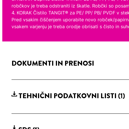
robčkov je treba odstraniti iz škatle. Robčki so posam
4. KORAK Čistilo TANGIT® za PE/ PP/ PB/ PVDF v stekle
Pred vsakim čiščenjem uporabite novo robček/papirna
vsakem varjenju je treba orodje obrisati s čisto in suh
DOKUMENTI IN PRENOSI
TEHNIČNI PODATKOVNI LISTI
(1)