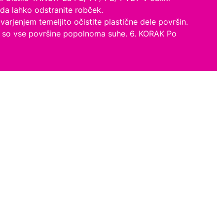
 da lahko odstranite robček.
rjenjem temeljito očistite plastične dele površin.
da so vse površine popolnoma suhe. 6. KORAK Po