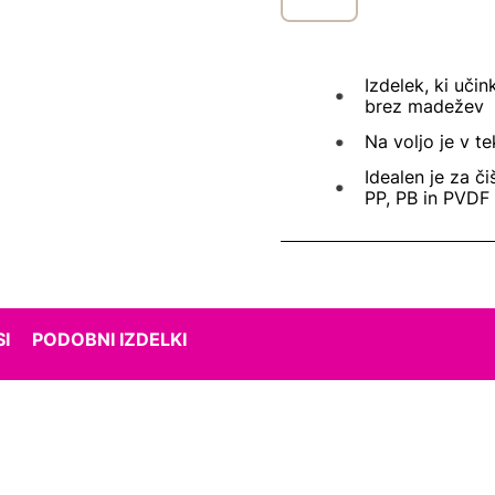
Izdelek, ki uči
brez madežev
Na voljo je v te
Idealen je za či
PP, PB in PVDF
I
PODOBNI IZDELKI