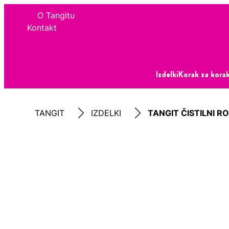
O Tangitu
Kontakt
Izdelki
Korak za kor
TANGIT
IZDELKI
TANGIT ČISTILNI R