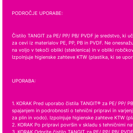
PODROČJE UPORABE:
Čistilo TANGIT za PE/ PP/ PB/ PVDF je sredstvo, ki uč
za cevi iz materialov PE, PP, PB in PVDF. Ne onesnažu
na voljo v tekoči obliki (steklenica) in v obliki robč
Izpolnjuje higienske zahteve KTW (plastika, ki se upor
UPORABA:
1. KORAK Pred uporabo čistila TANGIT® za PE/ PP/ PB/
spajanjem in podrobnosti o tehnični pripravi in ​​varj
za plin in vodo). Izpolnjuje higienske zahteve KTW (pl
2. KORAK Po pripravi površin v skladu s tehničnimi nav
3. KORAK Odprite čistilo TANGIT za PE/ PP/ PB/ PVDF v