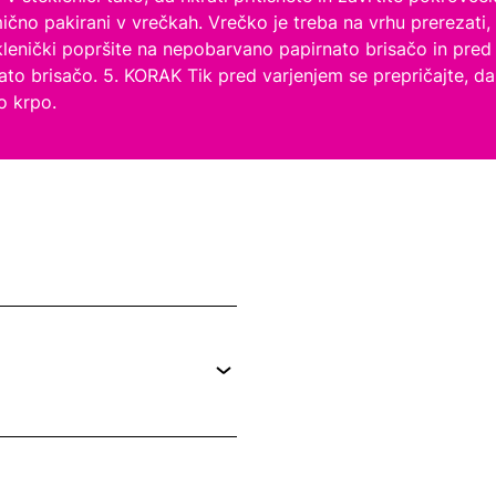
ično pakirani v vrečkah. Vrečko je treba na vrhu prerezati,
nički popršite na nepobarvano papirnato brisačo in pred va
to brisačo. 5. KORAK Tik pred varjenjem se prepričajte, 
o krpo.