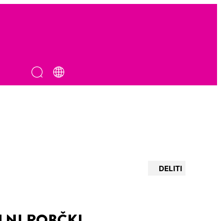
DELITI
ILNI ROBČKI