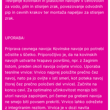
Tesnjenje kovinskih in plastičnih navojev v cevovodih
za vodo, plin in stisnjen zrak, povezovanje odvodnih
pip in cevnih krakov ter montaža napeljav za stisnjen
zrak.
UPORABA:
Priprava cevnega navoja: Kovinske navoje po potrebi
očistite s ščetko. Priporočljivo je, da na kovinskih
navojih ustvarite hrapavo površino, npr. z žaginim
listom, preden okoli navoja ovijete vrvico. Uporaba
tesnilne vrvice: Vrvico najprej položite prečno čez
navoj, nato pa jo ovijte v isti smeri, kot poteka navoj
(torej čez prečno položeni del vrvice). Začnite na
koncu cevi. Za optimalno učinkovitost morajo biti
utori navoja zapolnjeni, pri čemer pa grebeni navoja
ne smejo biti povsem prekriti. Vrvico lahko odrežete
z integriranim rezilom. Vrvica je v dozi navita