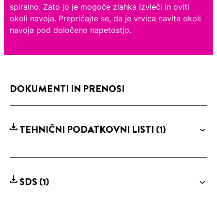
spiralno. Zato jo je mogoče zlahka izvleči in oviti
okoli navoja. Prepričajte se, da je vrvica navita okoli
navoja pod določeno napetostjo.
DOKUMENTI IN PRENOSI
TEHNIČNI PODATKOVNI LISTI
(1)
SDS
(1)